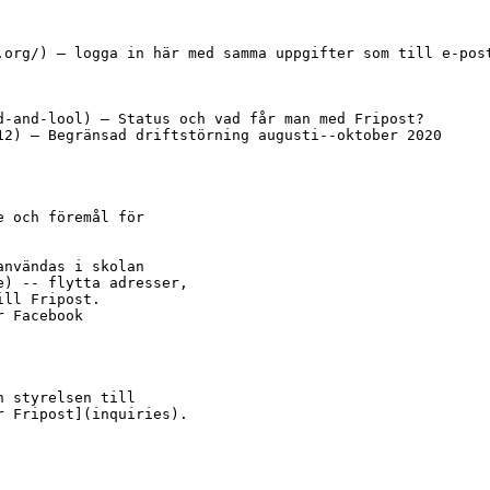
.org/) – logga in här med samma uppgifter som till e-post
d-and-lool) – Status och vad får man med Fripost?

12) – Begränsad driftstörning augusti--oktober 2020

 och föremål för

nvändas i skolan

) -- flytta adresser,

ll Fripost.

 Facebook

 styrelsen till

 Fripost](inquiries).
