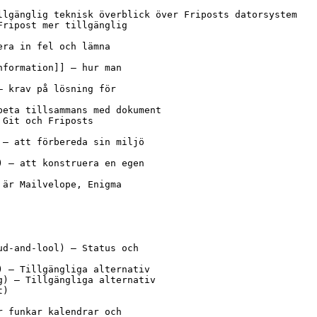
llgänglig teknisk överblick över Friposts datorsystem

ripost mer tillgänglig

ra in fel och lämna

formation]] – hur man 

 krav på lösning för

eta tillsammans med dokument

Git och Friposts 

– att förbereda sin miljö

 – att konstruera en egen

är Mailvelope, Enigma

d-and-lool) – Status och

 – Tillgängliga alternativ

) – Tillgängliga alternativ

)

 funkar kalendrar och
