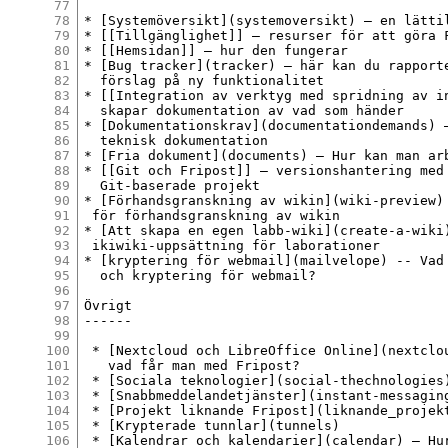
77
78
* [Systemöversikt](systemoversikt) – en lätti
79
* [[Tillgänglighet]] – resurser för att göra F
80
* [[Hemsidan]] – hur den fungerar

81
* [Bug tracker](tracker) – här kan du rapporte
82
  förslag på ny funktionalitet

83
* [[Integration av verktyg med spridning av in
84
  skapar dokumentation av vad som händer

85
* [Dokumentationskrav](documentationdemands) –
86
  teknisk dokumentation

87
* [Fria dokument](documents) – Hur kan man arb
88
* [[Git och Fripost]] – versionshantering med 
89
  Git-baserade projekt

90
* [Förhandsgranskning av wikin](wiki-preview) 
91
 för förhandsgranskning av wikin

92
* [Att skapa en egen labb-wiki](create-a-wiki)
93
 ikiwiki-uppsättning för laborationer

94
* [kryptering för webmail](mailvelope) -- Vad 
95
  och kryptering för webmail?

96
97
Övrigt

98
------

99
100
 * [Nextcloud och LibreOffice Online](nextclou
101
   vad får man med Fripost?

102
 * [Sociala teknologier](social-thechnologies)
103
 * [Snabbmeddelandetjänster](instant-messaging
104
 * [Projekt liknande Fripost](liknande_projekt
105
 * [Krypterade tunnlar](tunnels)

106
 * [Kalendrar och kalendarier](calendar) – Hur