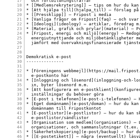
17
  och fortbildningsträffar

18
* [[Medlemsrekrytering]] – tips om hur du kan 
19
* [Att hjälpa till](hjalpa_till) – förslag på 
20
* [[Pressklipp]] – Fripost i media

21
* [Vanliga frågor om Fripost](faq) – och svar 
22
* [Ideologi](ideology) – artiklar, föredrag m.
23
* [Material, grafik och prylar](material) – Pr
24
* [Fripost, energi och miljö](energy) – Redogö
25
  energiutnyttjande och miljöbetänkligheter me
26
  jämfört med övervakningsfinansierade tjänste
27
28
29
Demokratisk e-post

30
---------------

31
32
* [Föreningens webbmejl](https://mail.fripost.
33
  e-postkonto här

34
* [Inloggning och lösenord](inloggning-och-los
35
  in, byter lösenord m.m.

36
* [Att konfigurera en e-postklient](konfigurer
37
  inställningar du behöver göra

38
* [E-post i telefonen](e-post-i-telefonen) – 
39
* [Eget domännamn](e-post/doman) – hur du kan 
40
  domännamn till Fripostkontot

41
* [E-postlistor](e-postlistor) – hur du kan sk
42
  e-postlistor/sändlistor

43
* [Organisation som medlem](organisations) – L
44
  organisationer, och sammanslutningar (t.ex. 
45
* [Säkerhetskopiering](e-post/backup) – hur du
46
* [[E-postetikett]] – några (eventuellt) läsvä