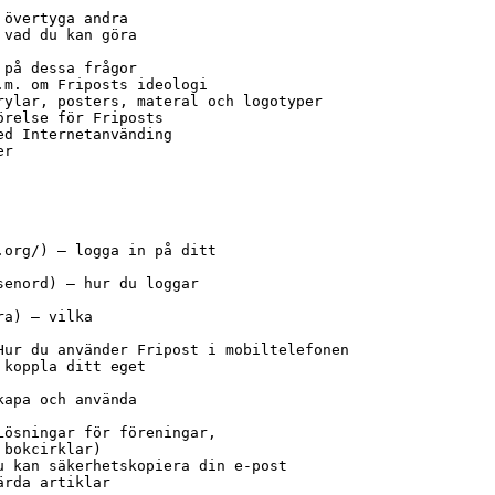
övertyga andra

vad du kan göra

på dessa frågor

m. om Friposts ideologi

ylar, posters, materal och logotyper

relse för Friposts

d Internetanvänding

r

org/) – logga in på ditt

enord) – hur du loggar

a) – vilka

Hur du använder Fripost i mobiltelefonen

koppla ditt eget

apa och använda

ösningar för föreningar,

bokcirklar)

 kan säkerhetskopiera din e-post

rda artiklar
