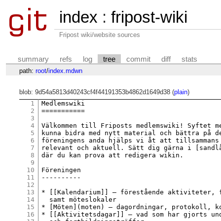
index
:
fripost-wiki
Fripost wiki/website sources
summary
refs
log
tree
commit
diff
stats
path:
root
/
index.mdwn
blob: 9d54a5813d40243cf4f44191353b4862d1649d38 (
plain
)
1
Medlemswiki

2
===========

3
4
Välkommen till Friposts medlemswiki! Syftet me
5
kunna bidra med nytt material och bättra på de
6
föreningens anda hjälps vi åt att tillsammans 
7
relevant och aktuell. Sätt dig gärna i [sandlå
8
där du kan prova att redigera wikin.

9
10
Föreningen

11
----------

12
13
* [[Kalendarium]] – förestående aktiviteter, f
14
  samt möteslokaler

15
* [Möten](moten) – dagordningar, protokoll, ko
16
* [[Aktivitetsdagar]] – vad som har gjorts und