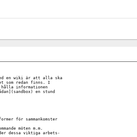
d en wiki är att alla ska 

t som redan finns. I 

hålla informationen 

dan](sandbox) en stund

ormer för sammankomster 

mmande möten m.m.

er dessa viktiga arbets- 
