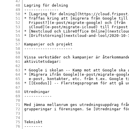
47
48
Lagring för delning

49
---------------

50
* [Lagring för delning](https://cloud.fripost
51
* Träffas kring att [migrera från Google till

52
  Fripost?](e-post/migrate-google) och [från

53
  iCloud](e-post/migrate-icloud) till Fripost

54
* [Nextcloud och LibreOffice Online](nextclou
55
* [Driftstörning](nextcloud-and-lool/2020-10-
56
57
Kampanjer och projekt

58
---------------------

59
60
Vissa verkstäder och kampanjer är återkommande
61
aktivitetsdagar:

62
63
* Google i skolan -- Kamp mot att Google ska a
64
* [Migrera ifrån Google](e-post/migrate-google
65
  e-post, kontakter, etc. från t.ex. Google ti
66
* [[Exodus]] -- Flerstegsprogram för att gå ur
67
68
Utredningar

69
------------

70
71
Med jämna mellanrum ges utredningsuppdrag från
72
grupperingar i föreningen. Se [Utredningar för
73
74
75
Tekniskt

76
--------
