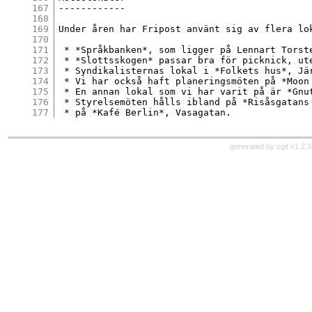
167
------------

168
169
Under åren har Fripost använt sig av flera lok
170
171
 * *Språkbanken*, som ligger på Lennart Torst
172
 * *Slottsskogen* passar bra för picknick, ute
173
 * Syndikalisternas lokal i *Folkets hus*, Jä
174
 * Vi har också haft planeringsmöten på *Moon
175
 * En annan lokal som vi har varit på är *Gnu
176
 * Styrelsemöten hålls ibland på *Risåsgatans
177
generated by
cgit v1.2.3