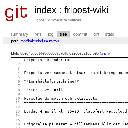
index
:
fripost-wiki
Fripost wiki/website sources
summary
refs
log
tree
commit
diff
stats
path:
root
/
kalendarium.mdwn
blob: 80e875dbc14e8d8c8693a048f8a2c0e3a163fb96 (
plain
)
1
Friposts kalendarium

2
==============================================
3
4
Friposts verksamhet kretsar främst kring möte
5
6
**Innehållsförteckning**

7
8
[[!toc levels=3]]

9
10
Förestående möten och aktiviteter

11
==============================================
12
13
Lördag 4 april kl. 15–20. Släppfest Nextcloud

14
----------------------------------------------
15
16
Frigörelse på nätet – tillsammans blir det lä