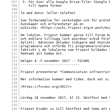
107
 5. För över alla Google Drive-filer (Google D
108
    till öppna format

109
110
Ta med dator (eller telefon)

111
112
Som förberedelse för verkstaden och för protok
113
kunskaper och erfarenheter på en

114
wikisida: <https://wiki.fripost.org/e-post/mig
115
116
Om lokalen. Fripost kommer gärna till Forum bo
117
och enklare tilltugg (och anordnar också förel
118
dylikt). Adressen delades tidigare med Gnutike
119
programvara och utförde fri programvarurelater
120
faktiskt i de lokalerna som Fripost bildades 2
121
hemtamt att komma dit.

122
123
Helgen 4--5 november 2017 -- FSCONS

124
------------------------------

125
126
Fripost presenterar *Communication infrastruct
127
128
Mer information kommer med tiden. Dock vet vi 
129
130
<https://fscons.org/2017/>

131
132
133
Lördag 18 november 2017, kl 15. Höstfest med t
134
----------------------------------------------
135
136
Fripost bjuder in till höstfest med tema att m