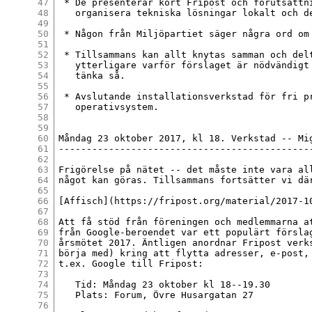
47
 * De presenterar kort Fripost och förutsättni
48
   organisera tekniska lösningar lokalt och de
49
50
 * Någon från Miljöpartiet säger några ord om 
51
52
 * Tillsammans kan allt knytas samman och delt
53
   ytterligare varför förslaget är nödvändigt 
54
   tänka så.

55
56
 * Avslutande installationsverkstad för fri pr
57
   operativsystem.

58
59
60
Måndag 23 oktober 2017, kl 18. Verkstad -- Mig
61
----------------------------------------------
62
63
Frigörelse på nätet -- det måste inte vara all
64
något kan göras. Tillsammans fortsätter vi där
65
66
[Affisch](https://fripost.org/material/2017-10
67
68
Att få stöd från föreningen och medlemmarna at
69
från Google-beroendet var ett populärt förslag
70
årsmötet 2017. Äntligen anordnar Fripost verks
71
börja med) kring att flytta adresser, e-post, 
72
t.ex. Google till Fripost:

73
74
   Tid: Måndag 23 oktober kl 18--19.30

75
   Plats: Forum, Övre Husargatan 27

76