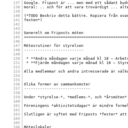
137
Google. Fripost är ... men med ett sådant buds
138
moral: .. och för att vara trovärdigt ... alte
139
140
(*TODO Beskriv detta bättre. Kopiera från ovan
141
festen*)

142
143
144
Generelt om Friposts möten

145
==============================================
146
147
Mötesrutiner för styrelsen

148
--------------------------

149
150
 * **Andra måndagen varje månad kl 18 – Arbet
151
 * **Fjärde måndagen varje månad kl 18 – Styre
152
153
Alla medlemmar och andra intresserade är välk
154
155
156
Olika former av sammankomster

157
-----------------------------

158
159
Under *styrelse-*, *medlems-*, och *årsmöten*
160
161
Föreningens *aktivitetsdagar* är mindre forme
162
163
Slutligen är syftet med Friposts *fester* att
164
165
166
Möteslokaler
