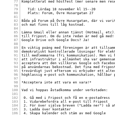
77
Kompletterat med höstfest (mer senare men rese
78
79
   Tid: Lördag 18 november kl 15--20

80
   Plats: Forum, Övre Husargatan 27

81
82
Båda på Forum på Övre Husargatan, där vi varit
83
och mat finns till låg kostnad.

84
85
Lämna Gmail eller annan tjänst (Hotmail, etc).
86
till Fripost. Om du inte redan är med gå med! 
87
Google Drive och Google Docs? Ja!

88
89
En viktig poäng med föreningen är att tillsamm
90
demokratiskt kontrollerade lösningar för elekt
91
till medlemmarna (fri kommunikation). Men vi h
92
att infrastruktur i allmänhet ska var gemensam
93
acceptera att den villkoras Google och Faceboo
94
på användarnas bekostnad. Det fina med Fripost
95
trovärdigt just eftersom vi erbjuder ett alter
96
högklassig e-post och kommunikation, hållbar p
97
98
*Acceptera inte att vara en vara!*

99
100
Vad vi hoppas åstadkomma under verkstaden:

101
102
 0. Gå med i Fripost och få en e-postadress

103
 1. Vidarebefordra all e-post till Fripost

104
 2. För över själva breven ("Ladda ner") så at
105
 3. Ladda över kontakter

106
 4. Skapa kalender och stäm av med Google
