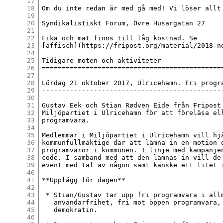
17
18
Om du inte redan är med gå med! Vi löser allt 
19
20
Syndikalistiskt Forum, Övre Husargatan 27

21
22
Fika och mat finns till låg kostnad. Se

23
[affisch](https://fripost.org/material/2018-ne
24
25
Tidigare möten och aktiviteter

26
==============================================
27
28
Lördag 21 oktober 2017, Ulricehamn. Fri progra
29
----------------------------------------------
30
31
Gustav Eek och Stian Rødven Eide från Fripost 
32
Miljöpartiet i Ulricehamn för att föreläsa ell
33
programvara.

34
35
Medlemmar i Miljöpartiet i Ulricehamn vill hjä
36
kommunfullmäktige där att lämna in en motion o
37
programvaror i kommunen. I linje med kampanjen
38
code. I samband med att den lämnas in vill de 
39
event med tal av någon samt kanske ett litet i
40
41
**Upplägg för dagen**

42
43
 * Stian/Gustav tar upp fri programvara i allm
44
   användarfrihet, fri mot öppen programvara, 
45
   demokratin.

46