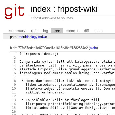
index
:
fripost-wiki
Fripost wiki/website sources
summary
refs
log
tree
commit
diff
stats
path:
root
/
ideology.mdwn
blob: 77fb57eded1c8700aad1a1613b38eff1382834e2 (
plain
)
1
# Friposts ideologi

2
3
Denna sida syftar till att katalogisera olika i
4
vi återkommer till när vi vill påminna oss om g
5
startade Fripost, vilka grundläggande värdering
6
föreningens medlemmar samlas kring, och varför 
7
8
 * Hemsidan innehåller faktiskt en del matnytti
9
   [[den inledande presentationen av föreningen
10
   [[motsvarighet på engelska|english]]. Den se
11
   riktigt omfångsrik.

12
13
 * En självklar källa är förslaget till

14
   [[Friposts principförklaring|ideology/princi
15
   författades 2010 av [[Gustav Eek|gustav]] oc
16