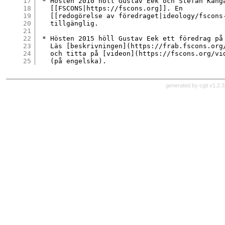
17
 * Hösten 2010 höll Gustav Eek och Stefan Kanga
18
   [[FSCONS|https://fscons.org]]. En

19
   [[redogörelse av föredraget|ideology/fscons-
20
   tillgänglig.

21
22
 * Hösten 2015 höll Gustav Eek ett föredrag på 
23
   Läs [beskrivningen](https://frab.fscons.org/
24
   och titta på [videon](https://fscons.org/vi
25
generated by
cgit v1.2.3